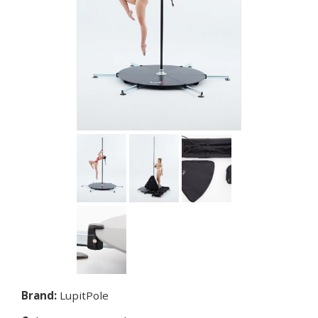
Brand:
LupitPole